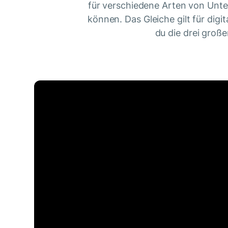
für verschiedene Arten von Unte
können. Das Gleiche gilt für dig
du die drei gro