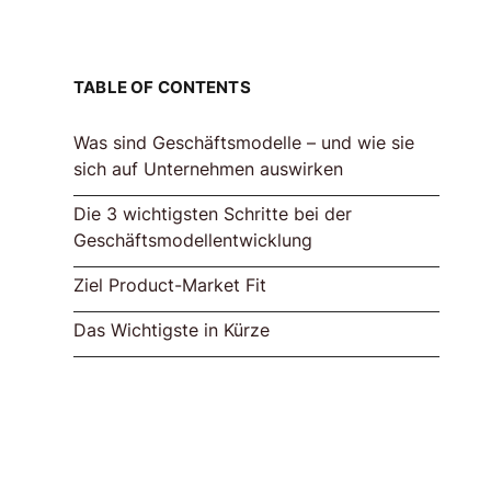
TABLE OF CONTENTS
Was sind Geschäftsmodelle – und wie sie
sich auf Unternehmen auswirken
Die 3 wichtigsten Schritte bei der
Ausgangssituation 1: Startups
Ausgangssituation 2: Geschäftsmodell
Exkurs: Business Model Canvas nach
Geschäftsmodellentwicklung
entwickeln in etablierten Unternehmen
Alexander Osterwalder
Ziel Product-Market Fit
Schritt 1: Kund:innen verstehen. Was ist
2. Lösungsidee testen
3. Channel/Vertriebsweg testen
das Ziel?
Das Wichtigste in Kürze